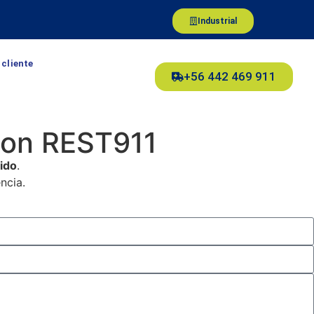
Industrial
 cliente
+56 442 469 911
con REST911
ido
.
ncia.