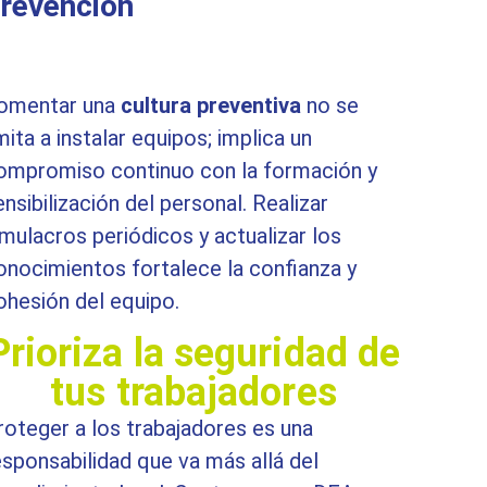
revención
omentar una
cultura preventiva
no se
imita a instalar equipos; implica un
ompromiso continuo con la formación y
ensibilización del personal. Realizar
imulacros periódicos y actualizar los
onocimientos fortalece la confianza y
ohesión del equipo.
Prioriza la seguridad de
tus trabajadores
roteger a los trabajadores es una
esponsabilidad que va más allá del